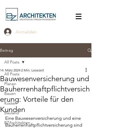
Anmelden
Beitrag
All Posts
14. März 2024
2 Min. Lesezeit
All Posts
Bauwesenversicherung und
Planen
Bauherrenhaftpflichtversich
Bauen
erung: Vorteile für den
Kosten
Kunden
Bauland
Eine Bauwesenversicherung und eine 
BZArchitekten
Bauherrenhaftpflichtversicherung sind 