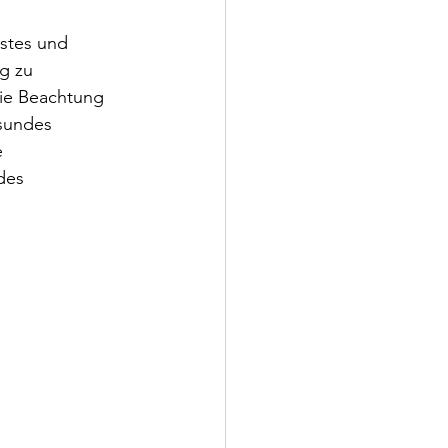
stes und 
g zu 
ie Beachtung 
sundes 
 
des 