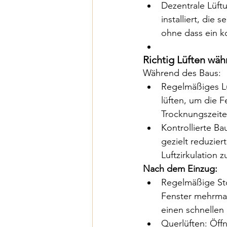
Dezentrale Lüft
installiert, die 
ohne dass ein ko
Richtig Lüften wä
Während des Baus:
Regelmäßiges Lü
lüften, um die F
Trocknungszeite
Kontrollierte B
gezielt reduzier
Luftzirkulation z
Nach dem Einzug:
Regelmäßige Sto
Fenster mehrmals
einen schnellen
Querlüften: Öff