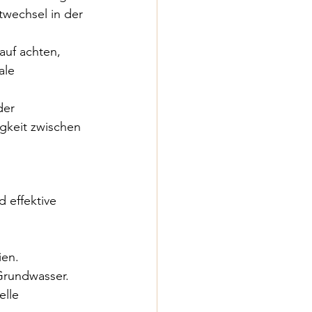
twechsel in der 
auf achten, 
ale 
der 
igkeit zwischen 
 effektive 
ien.
Grundwasser.
lle 