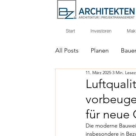
Start
Investoren
Makl
All Posts
Planen
Baue
11. März 2025
3 Min. Lesez
Unser Ausbaustandart
Luftquali
vorbeuge
für neue
Die moderne Bauweise
insbesondere in Bezu