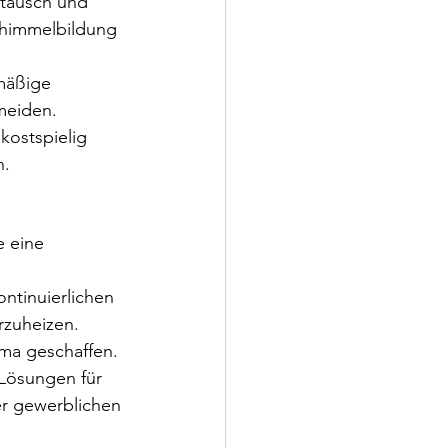
stausch und 
chimmelbildung 
mäßige 
rmeiden.
kostspielig 
n.
 eine 
tinuierlichen 
rzuheizen. 
ma geschaffen.
Lösungen für 
r gewerblichen 