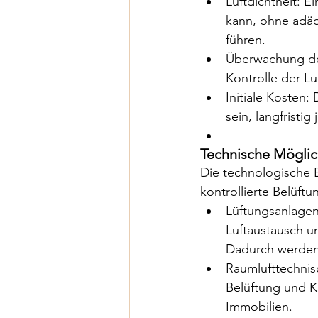
Luftdichtheit: E
kann, ohne adäq
führen.
Überwachung der
Kontrolle der L
Initiale Kosten:
sein, langfrist
Technische Möglich
Die technologische E
kontrollierte Belüft
Lüftungsanlagen
Luftaustausch un
Dadurch werden
Raumlufttechnis
Belüftung und K
Immobilien.