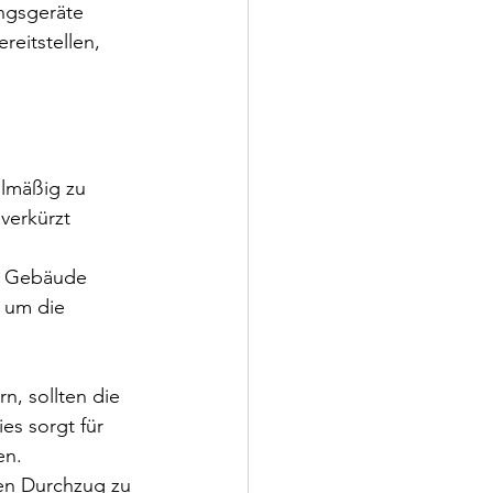
ngsgeräte 
reitstellen, 
elmäßig zu 
verkürzt 
im Gebäude 
, um die 
n, sollten die 
es sorgt für 
en.
en Durchzug zu 