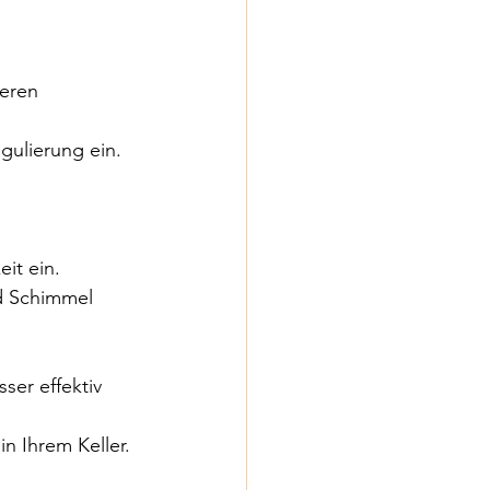
eren 
gulierung ein.
it ein.
d Schimmel 
ser effektiv 
n Ihrem Keller.