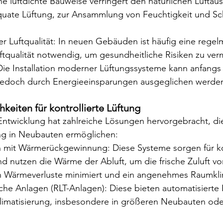
ine luftdichte Bauweise verringert den natürlichen Luftau
uate Lüftung, zur Ansammlung von Feuchtigkeit und S
 Luftqualität: In neuen Gebäuden ist häufig eine regel
uftqualität notwendig, um gesundheitliche Risiken zu ve
 Die Installation moderner Lüftungssysteme kann anfangs 
ig jedoch durch Energieeinsparungen ausgeglichen werde
keiten für kontrollierte Lüftung
ntwicklung hat zahlreiche Lösungen hervorgebracht, die
ung in Neubauten ermöglichen:
 mit Wärmerückgewinnung: Diese Systeme sorgen für kon
d nutzen die Wärme der Abluft, um die frische Zuluft vo
 Wärmeverluste minimiert und ein angenehmes Raumkli
che Anlagen (RLT-Anlagen): Diese bieten automatisierte 
limatisierung, insbesondere in größeren Neubauten ode