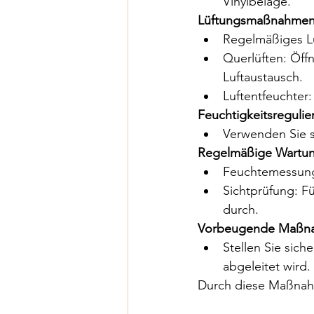
Vinylbeläge.
Lüftungsmaßnahmen
Regelmäßiges Lü
Querlüften: Öff
Luftaustausch.
Luftentfeuchter:
Feuchtigkeitsregulie
Verwenden Sie s
Regelmäßige Wartun
Feuchtemessung:
Sichtprüfung: F
durch.
Vorbeugende Maßna
Stellen Sie sich
abgeleitet wird.
Durch diese Maßnahm