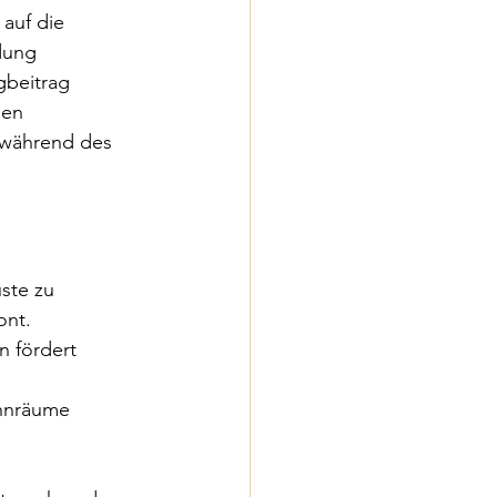
auf die 
dung 
beitrag 
hen 
l während des 
ste zu 
ont.
n fördert 
hnräume 