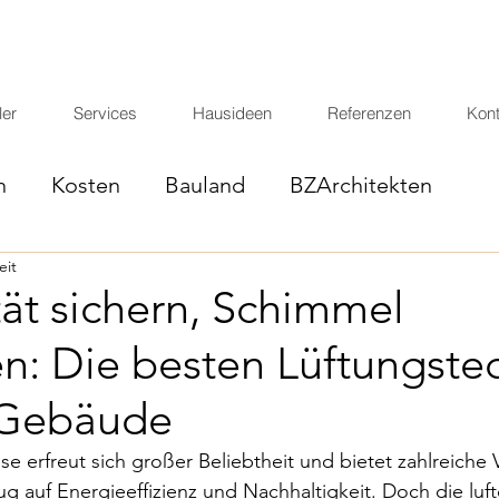
er
Services
Hausideen
Referenzen
Kont
n
Kosten
Bauland
BZArchitekten
eit
Finanzieren
tät sichern, Schimmel
n: Die besten Lüftungste
 Gebäude
 erfreut sich großer Beliebtheit und bietet zahlreiche V
g auf Energieeffizienz und Nachhaltigkeit. Doch die luft