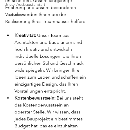
entscheiden. Unsere langjährige 
Unser Ausbaustandart
Erfahrung und unsere besonderen 
Finanzieren
Vorteile werden Ihnen bei der 
Realisierung Ihres Traumhauses helfen:
Kreativität:
 Unser Team aus 
Architekten und Bauplanern sind 
hoch kreativ und entwickeln 
individuelle Lösungen, die Ihren 
persönlichen Stil und Geschmack 
widerspiegeln. Wir bringen Ihre 
Ideen zum Leben und schaffen ein 
einzigartiges Design, das Ihren 
Vorstellungen entspricht.
Kostenbewusstsein:
 Bei uns steht 
das Kostenbewusstsein an 
oberster Stelle. Wir wissen, dass 
jedes Bauprojekt ein bestimmtes 
Budget hat, das es einzuhalten 