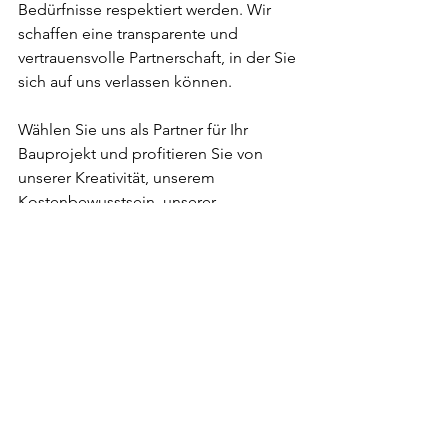
Bedürfnisse respektiert werden. Wir 
schaffen eine transparente und 
vertrauensvolle Partnerschaft, in der Sie 
sich auf uns verlassen können.
Wählen Sie uns als Partner für Ihr 
Bauprojekt und profitieren Sie von 
unserer Kreativität, unserem 
Kostenbewusstsein, unserer 
Zuverlässigkeit und Transparenz. 
Gemeinsam werden wir Ihr Traumhaus 
zum Leben erwecken, ganz nach Ihren 
Vorstellungen und Bedürfnissen.
BZArchitekten
Planen