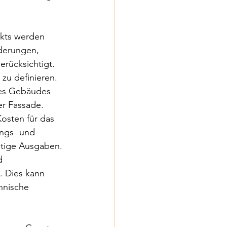
kts werden 
derungen, 
rücksichtigt.
zu definieren. 
des Gebäudes 
er Fassade.
osten für das 
ngs- und 
stige Ausgaben.
d 
. Dies kann 
hnische 