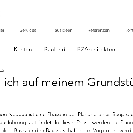
er
Services
Hausideen
Referenzen
Kont
n
Kosten
Bauland
BZArchitekten
eit
Finanzieren
 ich auf meinem Grundst
inen Neubau ist eine Phase in der Planung eines Bauprojek
ausführung stattfindet. In dieser Phase werden die Pla
solide Basis für den Bau zu schaffen. Im Vorprojekt werd