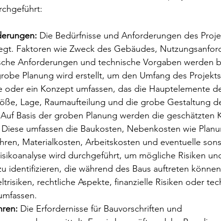
rchgeführt:
rderungen:
 Die Bedürfnisse und Anforderungen des Proje
elegt. Faktoren wie Zweck des Gebäudes, Nutzungsanfor
sche Anforderungen und technische Vorgaben werden be
grobe Planung wird erstellt, um den Umfang des Projekts 
ze oder ein Konzept umfassen, das die Hauptelemente 
Größe, Lage, Raumaufteilung und die grobe Gestaltung d
 Auf Basis der groben Planung werden die geschätzten K
t. Diese umfassen die Baukosten, Nebenkosten wie Planu
n, Materialkosten, Arbeitskosten und eventuelle son
Risikoanalyse wird durchgeführt, um mögliche Risiken un
 identifizieren, die während des Baus auftreten können
risiken, rechtliche Aspekte, finanzielle Risiken oder tec
umfassen.
ren:
 Die Erfordernisse für Bauvorschriften und 