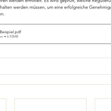
en werden ermittelt. Es wird geprüft, welche Regulier
halten werden müssen, um eine erfolgreiche Genehmigu
en.
Beispiel
.pdf
en • 6.93MB