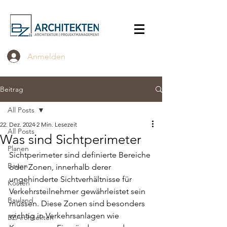
Anmelden
Beitrag
All Posts
22. Dez. 2024
2 Min. Lesezeit
All Posts
Was sind Sichtperimeter
Planen
Sichtperimeter sind definierte Bereiche 
Bauen
oder Zonen, innerhalb derer 
ungehinderte Sichtverhältnisse für 
Kosten
Verkehrsteilnehmer gewährleistet sein 
Bauland
müssen. Diese Zonen sind besonders 
wichtig in Verkehrsanlagen wie 
BZArchitekten