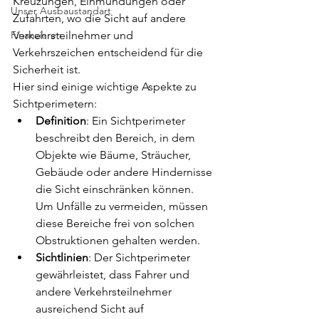
Kreuzungen, Einmündungen oder 
Unser Ausbaustandart
Zufahrten, wo die Sicht auf andere 
Finanzieren
Verkehrsteilnehmer und 
Verkehrszeichen entscheidend für die 
Sicherheit ist.
Hier sind einige wichtige Aspekte zu 
Sichtperimetern:
Definition
: Ein Sichtperimeter 
beschreibt den Bereich, in dem 
Objekte wie Bäume, Sträucher, 
Gebäude oder andere Hindernisse 
die Sicht einschränken können. 
Um Unfälle zu vermeiden, müssen 
diese Bereiche frei von solchen 
Obstruktionen gehalten werden.
Sichtlinien
: Der Sichtperimeter 
gewährleistet, dass Fahrer und 
andere Verkehrsteilnehmer 
ausreichend Sicht auf 