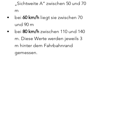
„Sichtweite A“ zwischen 50 und 70 
m 
bei 
60 km/h
 liegt sie zwischen 70 
und 90 m 
bei 
80 km/h 
zwischen 110 und 140 
m. Diese Werte werden jeweils 3 
m hinter dem Fahrbahnrand 
gemessen.
Wenn zuvor ein Trottoir überquert 
werden muss
, das für Zweiräder 
freigegeben ist, gilt eine Mindest-
Sichtweite von 40 m auf den Radweg 
(unter Berücksichtigung von E-Bikes) 3 
m hinter dem hinteren Rand des 
Trottoirs.