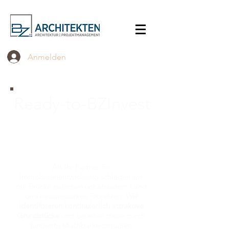
Anmelden
Ready-to-BZInvest
Investitionsfertige
Immobilienprojekte
Als Ihr Partner für
Immobilienentwicklung schlagen wir
die Brücke zwischen unbebautem Land
und renditestarken Objekten.
Wir
identifizieren kontinuierlich attraktive
Grundstücke
und bereiten diese durch
fundierte Machbarkeitsstudien