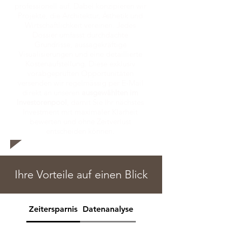
professionell auf. Dabei konzipieren wir
Projekte, die Architektur, Ästhetik und
Wirtschaftlichkeit vereinen. Jedes
Dossier umfasst durchdachte
Grundrisse, aussagekräftige
Visualisierungen und eine detaillierte
Kostenaufstellung. Diese exklusiv
vorabgeprüften Opportunitäten
versenden wir regelmässig per E-Mail
direkt an unseren
ausgewählten im
Investorenpool
, damit Sie Ihr nächstes
Investment mit maximaler Klarheit
bewerten und ohne Zeitverlust
entscheiden können.
Ihre Vorteile auf einen Blick
Zeitersparnis
Datenanalyse