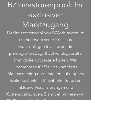
BZInvestorenpool: Ihr
exklusiver
Marktzugang
Der Investorenpool von BZArchitekten ist
ein handverlesener Kreis aus
finanzkräftigen Investoren, die
privilegierten Zugriff auf vorabgeprüfte
Immobilienprojekte erhalten. Wir
übernehmen für Sie das komplette
Marktscreening und erstellen auf eigenes
Risiko kostenlose Machbarkeitsstudien
inklusive Visualisierungen und
Kostenschätzungen. Damit eliminieren wir
für Sie den initialen Entwicklungsaufwand
und bieten eine fundierte Basis für
schnelle, faktenbasierte
Investitionsentscheidungen. Als Mitglied