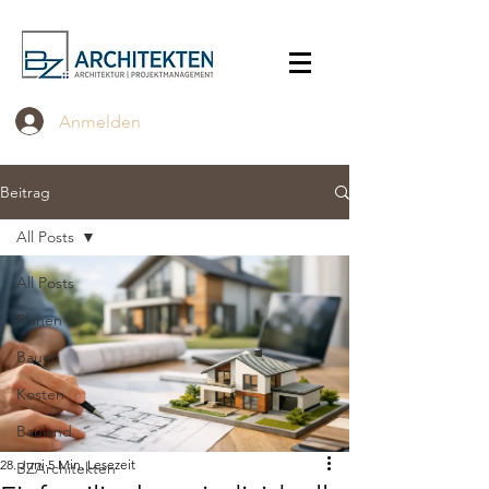
Anmelden
Beitrag
All Posts
All Posts
Planen
Bauen
Kosten
Bauland
28. Juni
5 Min. Lesezeit
BZArchitekten